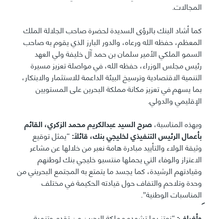
المجالات.
كما أشاد البنك بالرؤى السديدة لحضرة صاحب الجلالة الملك
المعظم، حفظه الله ورعاه، والدور البارز الذي يقوم به صاحب
السمو الملكي الأمير سلمان بن حمد آل خليفة ولي العهد
رئيس مجلس الوزراء، حفظه الله، في مواصلة تعزيز مسيرة
التنمية الاقتصادية وترسيخ البيئة الداعمة للاستثمار والابتكار،
بما يسهم في تعزيز مكانة مملكة البحرين على المستويين
الإقليمي والدولي.
وبهذه المناسبة،
صرح السيد عبدالكريم محمد الزكري، القائم
بأعمال الرئيس التنفيذي لخليجي بنك، قائلاً:
“يمثل توقيع
وثيقة الولاء والتأييد مبادرة هامة نعبر من خلالها عن مشاعر
الاعتزاز والوفاء التي يحملها منتسبو خليجي بنك لوطنهم
وقيادتهم الرشيدة، كما يجسد ما يتمتع به المجتمع البحريني من
وحدة وتلاحم والتفاف حول قيادته الحكيمة في مختلف
المناسبات الوطنية”.
وأضاف:
“نعتز بما تشهده مملكة البحرين من تقدم وتنمية