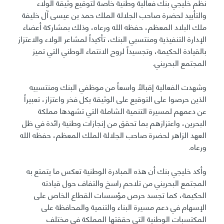
نظم خليجي بنك فعالية وطنية خاصة لتوقيع وثيقة الولاء
والتأييد لحضرة صاحب الجلالة الملك حمد بن عيسى آل خليفة
ملك البلاد المعظم، حفظه الله ورعاه، وذلك بمشاركة أعضاء
الإدارة التنفيذية ومنتسبي البنك، تأكيداً لمشاعر الولاء والاعتزاز
بالقيادة الحكيمة، وتجسيداً لروح الانتماء الوطني التي تميز
المجتمع البحريني.
وشهدت الفعالية إقبالاً واسعاً من موظفي البنك ومنتسبيه
الذين حرصوا على التوقيع على الوثيقة بكل فخر واعتزاز، تعبيراً
عن دعمهم لمسيرة التنمية الشاملة التي تشهدها مملكة
البحرين، واعتزازهم بما تحقق من إنجازات وطنية رائدة في ظل
العهد الزاهر لحضرة صاحب الجلالة الملك المعظم، حفظه الله
ورعاه.
وأكد خليجي بنك أن هذه المبادرة الوطنية تعكس ما يتمتع به
المجتمع البحريني من تلاحم راسخ والتفاف حول قيادته
الحكيمة، كما تجسد حرص مؤسسات القطاع الخاص على
الإسهام في دعم مسيرة البناء والتنمية والمحافظة على
المكتسبات الوطنية التي حققتها المملكة في مختلف