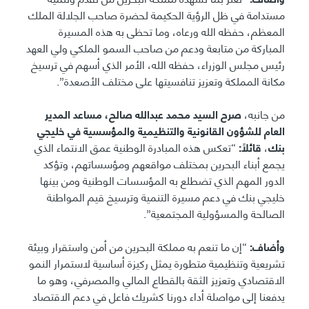
مستدامة في ظل الرؤية الحكيمة لحضرة صاحب الجلالة الملك
المعظم، حفظه الله ورعاه، وما تحظى به هذه المسيرة
المباركة من متابعة ودعم من صاحب السمو الملكي ولي العهد
رئيس مجلس الوزراء، حفظه الله، الأمر الذي أسهم في ترسيخ
مكانة المملكة وتعزيز تنافسيتها على مختلف الأصعدة”.
من جانبه،
صرح السيد محمد عبدالله صالح، مساعد المدير
العام للشؤون القانونية والتنظيمية والمؤسسية
في خليجي
بنك
،
قائلاً:
“تعكس هذه المبادرة الوطنية عمق الانتماء الذي
يجمع أبناء البحرين بمختلف مواقعهم ومؤسساتهم، وتؤكد
الدور المهم الذي تضطلع به المؤسسات الوطنية ومن بينها
خليجي بنك في دعم مسيرة التنمية وترسيخ قيم المواطنة
الصالحة والمسؤولية المجتمعية”.
وأضاف:
“إن ما تنعم به مملكة البحرين من أمن واستقرار وبيئة
تشريعية وتنظيمية متطورة يمثل ركيزة أساسية لاستمرار النمو
الاقتصادي وتعزيز الثقة بالقطاع المالي والمصرفي، وهو ما
يدفعنا إلى مواصلة أداء دورنا كشريك فاعل في دعم الاقتصاد