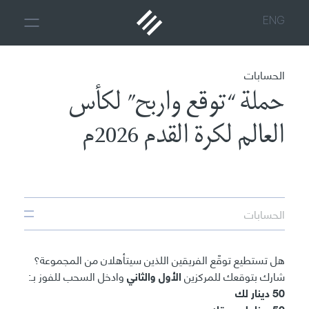
ENG
الحسابات
حملة “توقع واربح” لكأس
العالم لكرة القدم 2026م
الحسابات
هل تستطيع توقّع الفريقين اللذين سيتأهلان من المجموعة؟
شارك بتوقعك للمركزين
الأول والثاني
وادخل السحب للفوز بـ:
50 دينار لك
50 دينار لصديقك